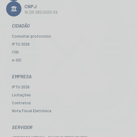
CNPJ
18.291.385/0001-59
CIDADÃO
Consultar protocolos
IPTU 2026
ITBI
e-SIC
Ouvidoria
Legislação
EMPRESA
Diário Oficial
IPTU 2026
Concursos
Licitações
Transparência Pública
Contratos
Contato
Nota Fiscal Eletrônica
Newslatter
Diário Oficial
Telefones Úteis
Transparência
SERVIDOR
Serviços online para o cidadão
Newslatter