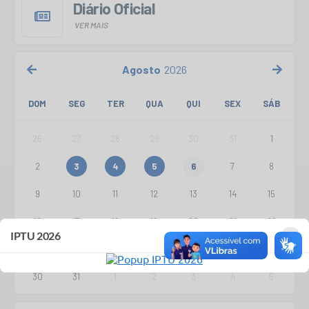
Diário Oficial
VER MAIS
Agosto
2026
DOM
SEG
TER
QUA
QUI
SEX
SÁB
26
27
28
29
30
31
1
2
3
4
5
6
7
8
9
10
11
12
13
14
15
16
17
18
19
20
21
22
×
×
AUXÍLIO TRANSPORTE
IPTU 2026
23
24
25
26
27
28
29
30
31
1
2
3
4
5