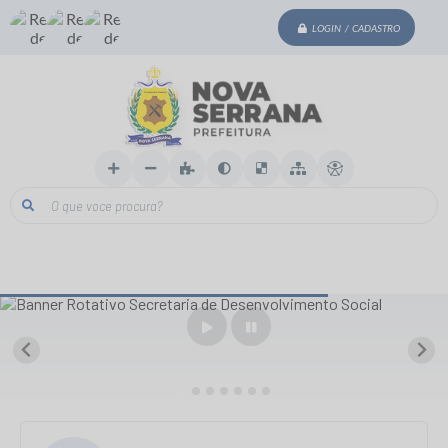
LOGIN / CADASTRO
O que voce procura?