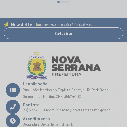
Newsletter
Inscreva-se e receba informativos
Cadastrar
Localização
Rua: João Martins do Espirito Santo, nº 12, Park Dona
Gumercinda Martins CEP: 35524-100
Contato
(37) 3226-9000
comunicacao@novaserrana.mg.gov.br
Atendimento
Segunda a Sexta-feira - 8h às 17h