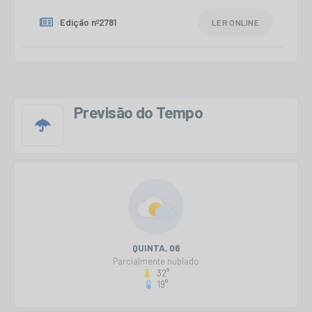
Edição nº
2781
LER ONLINE
Edição nº
2780
LER ONLINE
Previsão do Tempo
Edição nº
2779
LER ONLINE
QUINTA
06
Parcialmente nublado
32°
19°