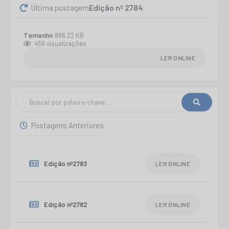
Edição nº
2784
Última postagem
Tamanho
886,22 KB
456
visualizações
LER ONLINE
Postagens Anteriores
Edição nº
2783
LER ONLINE
Edição nº
2782
LER ONLINE